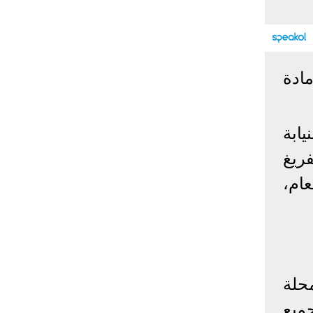
إحصائيات كورونا
المصابون عالميا
المتعافون عالميا
المتوفون عالميا
ادة
المصابون مصر
المتعافون مصر
المتوفون مصر
البلد
إصابات
وفيات
معافى
ابة
الإجمالي:
135,209,649
2,926,136
108,801,083
أمريكا
31,795,644
574,760
24,340,584
ريغ
الصين
90,386
4,636
85,471
ام،
الهند
13,202,783
168,467
11,987,940
روسيا
4,623,984
102,247
4,248,700
السعودية
396,758
6,737
382,198
البرازيل
13,373,174
348,718
11,791,885
فرنسا
4,980,501
98,395
303,639
حلة
اخترنا لك
المملكة
3,957,317
127,040
4,365,461
ميع
المتحدة