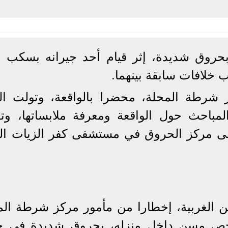
روق شديدة، إثر قيام أحد جيرانه بسكب م
 خلافات سابقة بينهما.
شرطة المحلة، محضرا بالواقعة، وتولت الني
باحث حول الواقعة ومعرفة ملابساتها، وتف
إلى مركز الحروق في مستشفى كفر الزيات الع
من الغربية، إخطارا من مأمور مركز شرطة الم
 شخص مسن داخل منزله، بحروق شديدة في ج