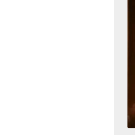
بوابة الأزهر الإلكترونية
نتيجة الثانوية الأزهرية
2022.. رابط مباشر وخطوات
الاستعلام
ماذا يحتاج ”الاتحاد” لحسم
لقب الدوري بعد السقوط
أمام ”الهلال”؟
عاجل...رئيس أوكرانيا يؤكد
الحاجة لإغلاق المجال الجوى
وتسريع الانضمام للاتحاد
الأوروبى
مصر تفوز بعضوية مجلس
حقوق الإنسان التابع للأمم
المتحدة