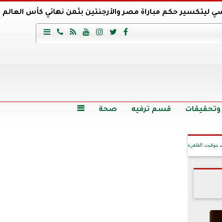
ي ليتكسير حكم مباراة مصر والأرجنتين بثمن نهائي كأس العالم
عية السعودي يتعاقد مع برونو لاج المرشح السابق لتدريب الأهلي







وع
أرخص 5 سيارات سيدان في مصر.. الأسعار والمواصفات
وم الاثنين.. والأسعار دون 49 جنيها
تصرف مثير من ميسي ونجوم الأرجنتين قبل مواجهة مصر
سن حالة فضل شاكر الصحية وخروجه من المستشفى |تفاصيل
 وتحقيقات
قسم ترفيه
صحة

بتوقيت القاهرة
آخر الأخبار