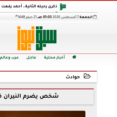
ذكرى رحيله الثانية.. أحمد رفعت
أجويرو يحذر الأرجنتين من مو
هـ
الجمعة
7 أغسطس 2026
01:03 صـ
21 صفر 1448
هالاند بعد الإطاحة ب
رابط نتيجة الدبلومات الفنية 2026 برقم الجلوس.. اعرف خطوات الاستعلام فور اعتمادها

أخبار محلية
عاجل
عرب وعالم
حوادث
2022-08-08 14:59:40
شخص يضرم النيران في