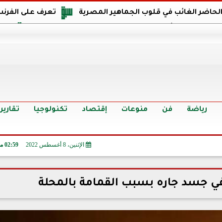
 الحاضر الغائب في قلوب الجماهير المصرية
تعرف على الفرنس
اجهة مصر في كأس العالم: يمتلك قدرات هجومية مميزة
الدر
البرازيل: منحنا أمتنا ذكرى ستخلد لأجيال.. والفوز أغرق عيني بالدم
الدولار يواصل التراجع في 9 بنوك مصرية الي
سعر الدولار في البنوك والسوق السوداء اليوم الإثنين 6 - 7 - 2026
أسعار الحديد والأسمنت اليوم الإثنين 6 - 7 - 2026
تح
رياضة
فن
منوعات
إقتصاد
تكنولوجيا
تقارير
الإثنين، 8 أغسطس 2022
02:59 مـ
 جسد جاره بسبب القمامة بالمحلة