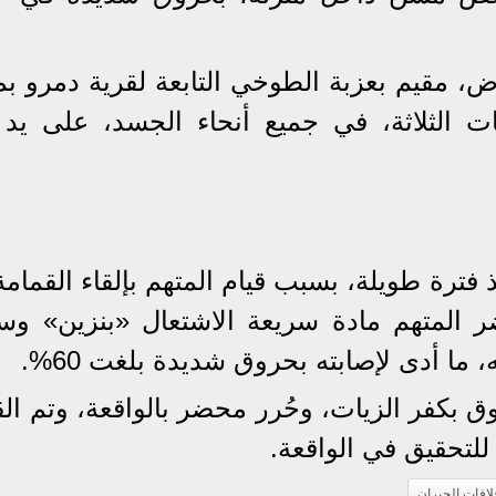
مقيم بعزبة الطوخي التابعة لقرية دمرو بم
ت الثلاثة، في جميع أنحاء الجسد، على يد 
 فترة طويلة، بسبب قيام المتهم بإلقاء القمامة
 المتهم مادة سريعة الاشتعال «بنزين» وسك
 ما أدى لإصابته بحروق شديدة بلغت 60%.
 بكفر الزيات، وحُرر محضر بالواقعة، وتم ال
 للتحقيق في الواقعة.
لافات الجيران