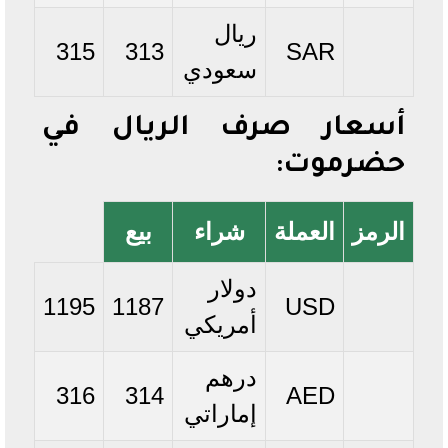
ريال
315
313
SAR
سعودي
أسعار صرف الريال في
حضرموت:
الرمز
العملة
شراء
بيع
دولار
1195
1187
USD
أمريكي
درهم
316
314
AED
إماراتي