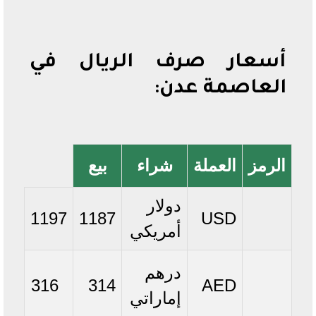
أسعار صرف الريال في
العاصمة عدن:
الرمز
العملة
شراء
بيع
دولار
1197
1187
USD
أمريكي
درهم
316
314
AED
إماراتي