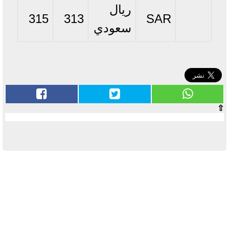
ريال
315
313
SAR
سعودي
⇧
آخر الأخبار