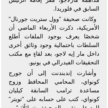
السابق في فلوريدا.
وكانت صحيفة "وول ستريت جورنال"
الأمريكية، ذكرت الأربعاء الماضي أن
شخصًا يعرف بوجود الملفات أطلع
السلطات باحتمالية وجود وثائق أخرى
داخل مار إيه لاجو، بعد لقاءٍ مع مكتب
التحقيقات الفيدرالي في يونيو.
وأشارت إندبندنت إلى أن جورج
كونواي، المحامي المحافظ وزوج
مساعدة ترامب السابقة كيليان
كونواي، كتب على حسابه على "تويتر"
للرد على تقرير الصحيفة متسائلًا: "من