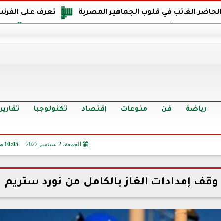
 الحاضر الغائب في قلوب الجماهير المصرية
تعرف على الفرنس
اجهة مصر في كأس العالم: يمتلك قدرات هجومية مميزة
الدر
البرازيل: منحنا أمتنا ذكرى ستخلد لأجيال.. والفوز أغرق عيني بالدم
الدولار يواصل التراجع في 9 بنوك مصرية الي
سعر الدولار في البنوك والسوق السوداء اليوم الإثنين 6 - 7 - 2026
أسعار الحديد والأسمنت اليوم الإثنين 6 - 7 - 2026
تح
رياضة
فن
منوعات
إقتصاد
تكنولوجيا
تقارير
الجمعة، 2 سبتمبر 2022
10:05 مـ
وقف إمدادات الغاز بالكامل من نورد ستريم