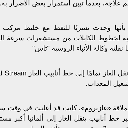
 علاجه، بعدما تبين استمرار بعض الأضرار به.
بأنها وجدت تسربًا للنفط مع خليط مركب م
ة لخطوط الكابلات من مستشعرات سرعة الد
لته وكالة الأنباء الروسية "تاس"
وأوضحت الشركة، أنه سيتم وقف نقل الغاز تمامًا إلى خط أ
شغيل المعدات.
عملاقة «غازبروم»، كانت قد أعلنت في وقت سا
نابيب «نورد ستريم 1»، أكبر خط أنابيب ينقل الغاز إلى ألمانيا أكبر م