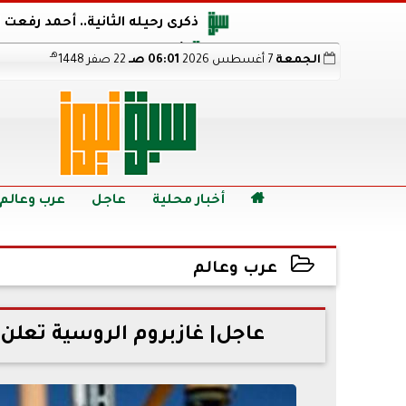
ذكرى رحيله الثانية.. أحمد رفعت
أجويرو يحذر الأرجنتين من مو
هـ
الجمعة
7 أغسطس 2026
06:01 صـ
22 صفر 1448
هالاند بعد الإطاحة ب
رابط نتيجة الدبلومات الفنية 2026 برقم الجلوس.. اعرف خطوات الاستعلام فور اعتمادها

أخبار محلية
عاجل
عرب وعالم
عرب وعالم
2022-09-02 22:05:53
عاجل| غازبروم الروسية تعلن 