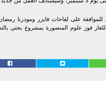
سيخرج للصيانة في 31 أغسطس حتى يوم 3 سبتمبر، وسيستأنف العمل من ج
 للموافقة على لقاحات فايزر ومودرنا رمضان 
للغاز فوز علوم المنصورة بمشروع بحثي بالتع