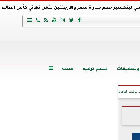
ي ليتكسير حكم مباراة مصر والأرجنتين بثمن نهائي كأس العالم
عية السعودي يتعاقد مع برونو لاج المرشح السابق لتدريب الأهلي







وع
أرخص 5 سيارات سيدان في مصر.. الأسعار والمواصفات
وم الاثنين.. والأسعار دون 49 جنيها
تصرف مثير من ميسي ونجوم الأرجنتين قبل مواجهة مصر
سن حالة فضل شاكر الصحية وخروجه من المستشفى |تفاصيل
 وتحقيقات
قسم ترفيه
صحة

بتوقيت القاهرة
آخر الأخبار