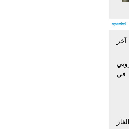
إحصائيات كورونا
المصابون عالميا
المتعافون عالميا
المتوفون عالميا
المصابون مصر
المتعافون مصر
المتوفون مصر
آخر
البلد
إصابات
وفيات
معافى
الإجمالي:
135,209,649
2,926,136
108,801,083
روبي
أمريكا
31,795,644
574,760
24,340,584
الصين
90,386
4,636
85,471
 في
الهند
13,202,783
168,467
11,987,940
روسيا
4,623,984
102,247
4,248,700
السعودية
396,758
6,737
382,198
البرازيل
13,373,174
348,718
11,791,885
فرنسا
4,980,501
98,395
303,639
اخترنا لك
غاز
المملكة
3,957,317
127,040
4,365,461
المتحدة