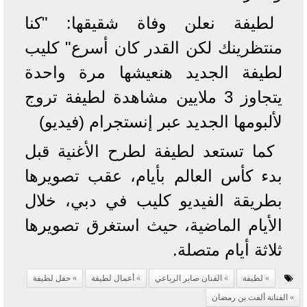
لطيفة نعلن وفاة شقيقها: "كنا
منتظرينك لكن القدر كان أسرع" كليب
لطيفة الجديد هنعيشها مرة واحدة
يتجاوز 3 ملايين مشاهدة لطيفة تروج
لألبومها الجديد عبر إنستجرام (فيديو)
كما تستعد لطيفة لطرح الأغنية قبل
بدء كأس العالم بأيام، عقب تصويرها
بطريقة الفيديو كليب في دبي، خلال
الأيام الماضية، حيث استغرق تصويرها
ثلاثة أيام متصلة.
لطيفة
الفنان صابر الرباعي
أعمال لطيفة
حفل لطيفة
الفنانة ألفت بن رمضان