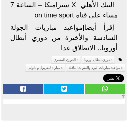
البنك الأهلي X سيراميكا – الساعة 7
مساء على قناة on time sport
إقرأ أيضا|مواعيد مباريات الجولة
السادسة والأخيرة من دوري أبطال
أوروبا.. الانطلاق غدا
دوري أبطال أوروبا
الدوري المصري
مواعيد مباريات اليوم والقنوات الناقلة
مباراة ليفربول و نابولى
⇧