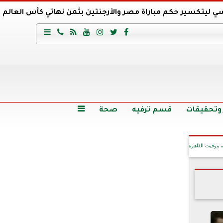
ي ليتكسير حكم مباراة مصر والأرجنتين بثمن نهائي كأس العالم
عية السعودي يتعاقد مع برونو لاج المرشح السابق لتدريب الأهلي







وع
أرخص 5 سيارات سيدان في مصر.. الأسعار والمواصفات
وم الاثنين.. والأسعار دون 49 جنيها
تصرف مثير من ميسي ونجوم الأرجنتين قبل مواجهة مصر
سن حالة فضل شاكر الصحية وخروجه من المستشفى |تفاصيل
 وتحقيقات
قسم ترفيه
صحة

بتوقيت القاهرة
آخر الأخبار