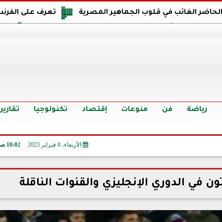
 الحاضر الغائب في قلوب الجماهير المصرية
تعرف على الفرنس
اجهة مصر في كأس العالم: يمتلك قدرات هجومية مميزة
الدر
البرازيل: منحنا أمتنا ذكرى ستخلد لأجيال.. والفوز أغرق عيني بالدم
الدولار يواصل التراجع في 9 بنوك مصرية الي
سعر الدولار في البنوك والسوق السوداء اليوم الإثنين 6 - 7 - 2026
أسعار الحديد والأسمنت اليوم الإثنين 6 - 7 - 2026
تح
رياضة
فن
منوعات
إقتصاد
تكنولوجيا
تقارير
الأربعاء، 8 فبراير 2023
10:02 صـ
ون في الدوري الإنجليزي والقنوات الناقلة