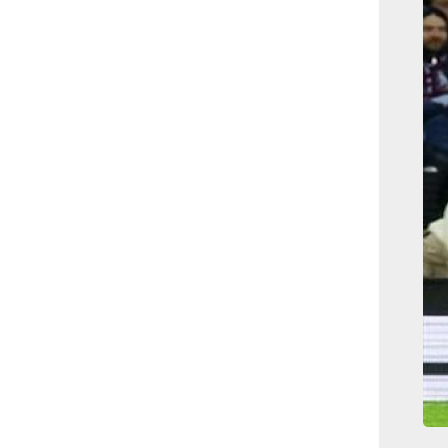
بوابة الأزهر الإلكترونية
نتيجة الثانوية الأزهرية
2022.. رابط مباشر وخطوات
الاستعلام
ماذا يحتاج ”الاتحاد” لحسم
لقب الدوري بعد السقوط
أمام ”الهلال”؟
عاجل...رئيس أوكرانيا يؤكد
الحاجة لإغلاق المجال الجوى
وتسريع الانضمام للاتحاد
الأوروبى
مصر تفوز بعضوية مجلس
حقوق الإنسان التابع للأمم
المتحدة