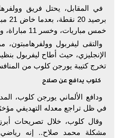
في المقابل، يحتل فريق وولفره
خمس مباريات، وخسر 11 مباراة، وسجل لاعبوه 15 هدفًا، واستقبلت شباكه 30 هدفًا.
والتقى ليفربول وولفرهامبتون، م
تخرج كتيبة يورجن كلوب من المنافسة
كلوب يدافع عن صلاح
ودافع الألماني يورجن كلوب، الم
في ظل تراجع معدله التهديفي مؤخرً
وقال كلوب، خلال تصريحات أبرزته
مشكلة محمد صلاح.. إنه رياضي 