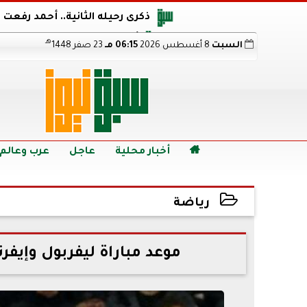
ذكرى رحيله الثانية.. أحمد رفعت
أجويرو يحذر الأرجنتين من مو
هـ
السبت
8 أغسطس 2026
06:15 مـ
23 صفر 1448
هالاند بعد الإطاحة ب
رابط نتيجة الدبلومات الفنية 2026 برقم الجلوس.. اعرف خطوات الاستعلام فور اعتمادها

أخبار محلية
عاجل
عرب وعالم
رياضة
2023-02-08 10:02:13
موعد مباراة ليفربول وإيفرت