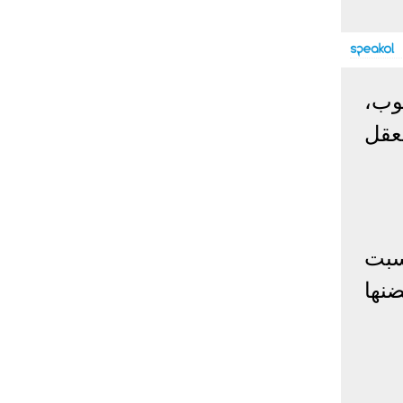
إحصائيات كورونا
المصابون عالميا
المتعافون عالميا
المتوفون عالميا
لوب،
المصابون مصر
المتعافون مصر
المتوفون مصر
عقل
البلد
إصابات
وفيات
معافى
الإجمالي:
135,209,649
2,926,136
108,801,083
أمريكا
31,795,644
574,760
24,340,584
الصين
90,386
4,636
85,471
الهند
13,202,783
168,467
11,987,940
سبت
روسيا
4,623,984
102,247
4,248,700
نها
السعودية
396,758
6,737
382,198
البرازيل
13,373,174
348,718
11,791,885
فرنسا
4,980,501
98,395
303,639
اخترنا لك
المملكة
3,957,317
127,040
4,365,461
المتحدة