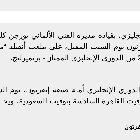
جليزي، بقيادة مديره الفني الألماني يورجن ك
تون يوم السبت المقبل، على ملعب أنفيلد “م
الدوري الإنجليزي أمام ضيفه إيفرتون، يوم ال
قيت القاهرة السادسة بتوقيت السعودية، ويحتض
فرتون