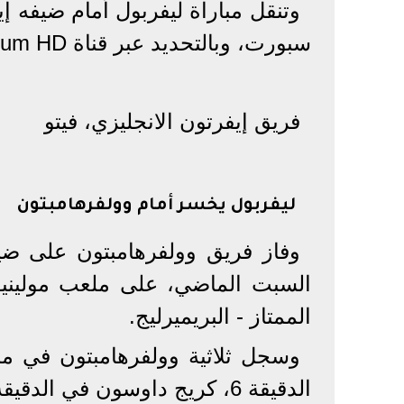
وتنقل مباراة ليفربول أمام ضيفه إ
سبورت، وبالتحديد عبر قناة bein sports premium HD ف1.
فريق إيفرتون الانجليزي، فيتو
ليفربول يخسر أمام وولفرهامبتون
الممتاز - البريميرليج.
وسجل ثلاثية وولفرهامبتون في م
الدقيقة 6، كريج داوسون في الدقيقة 12، روبن نيفيز في الدقيقة 71.