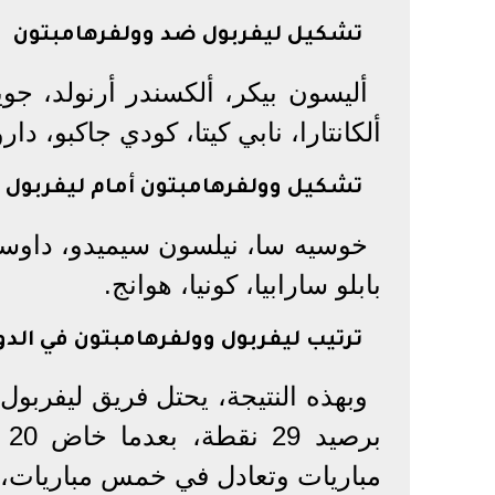
تشكيل ليفربول ضد وولفرهامبتون
أليسون بيكر، ألكسندر أرنولد، جو
ألكانتارا، نابي كيتا، كودي جاكبو، دا
تشكيل وولفرهامبتون أمام ليفربول
خوسيه سا، نيلسون سيميدو، داوسون،
بابلو سارابيا، كونيا، هوانج.
ترتيب ليفربول وولفرهامبتون في الدو
وبهذه النتيجة، يحتل فريق ليفربول
مباريات وتعادل في خمس مباريات، وسجل لاعبوه 34 هدفًا وا