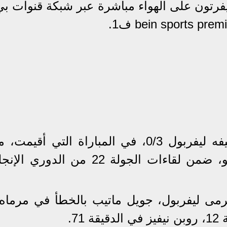
يفرتون على الهواء مباشرة عبر شبكة قنوات بي
وفاز فريق وولفرهامبتون على ضيفه ليفربول 0/3، في المباراة التي أق
السبت الماضي، على ملعب مولينيو، ضمن لقاءات الجولة 22 من الد
رمى ليفربول، جويل ماتيب بالخطأ في مرماه