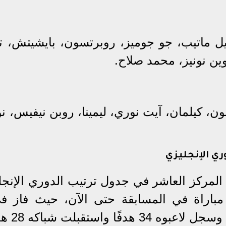
يل ماتيب، جو جوميز، روبرتسون، بايشيتش، تي
روين نونيز، محمد صلاح.
 كيلمان، آيت نوري، ليمينا، روبن نيفيس، نون
ري الإنجليزي
 المركز العاشر في جدول ترتيب الدوري الإنجل
ستقبلت شباكه 28 هدفًا.