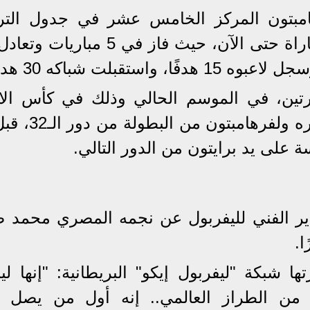
امبتون المركز الخامس عشر في جدول التر
برصيد 20 نقطة، بعدما خاض 21 مباراة حتى الآن، حيث فاز في 5 م
رتين، في الموسم الحالي وذلك في كأس الات
الإنجليزي، حيث أطاح ليفربول بنظيره ولفر
 على يد برايتون من الدور التالي.
دير الفني لليفربول عن نجمه المصري محمد ص
ا.
ا شبكة "ليفربول إيكو" البريطانية: "إنها ل
من الطراز العالمي.. إنه أول من يصل (