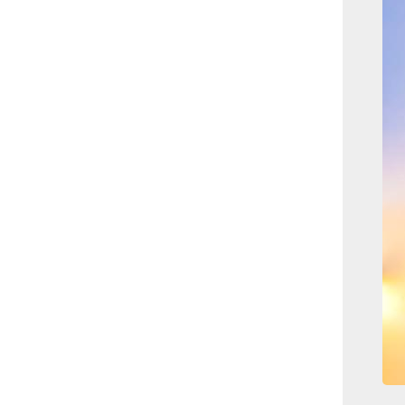
بوابة الأزهر الإلكترونية
نتيجة الثانوية الأزهرية
2022.. رابط مباشر وخطوات
الاستعلام
ماذا يحتاج ”الاتحاد” لحسم
لقب الدوري بعد السقوط
أمام ”الهلال”؟
عاجل...رئيس أوكرانيا يؤكد
الحاجة لإغلاق المجال الجوى
وتسريع الانضمام للاتحاد
الأوروبى
مصر تفوز بعضوية مجلس
حقوق الإنسان التابع للأمم
المتحدة