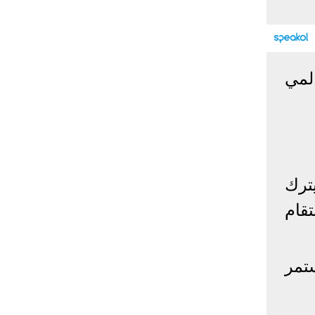
إحصائيات كورونا
المصابون عالميا
المتعافون عالميا
المتوفون عالميا
لمي
المصابون مصر
المتعافون مصر
المتوفون مصر
البلد
إصابات
وفيات
معافى
الإجمالي:
135,209,649
2,926,136
108,801,083
أمريكا
31,795,644
574,760
24,340,584
الصين
90,386
4,636
85,471
كون من 8 أشخاص ليترك
الهند
13,202,783
168,467
11,987,940
تقام
روسيا
4,623,984
102,247
4,248,700
السعودية
396,758
6,737
382,198
البرازيل
13,373,174
348,718
11,791,885
استمر
فرنسا
4,980,501
98,395
303,639
اخترنا لك
المملكة
3,957,317
127,040
4,365,461
المتحدة