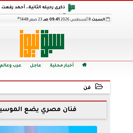
ذكرى رحيله الثانية.. أحمد رفعت
أجويرو يحذر الأرجنتين من مو
هـ
السبت
8 أغسطس 2026
09:41 صـ
23 صفر 1448
هالاند بعد الإطاحة ب
رابط نتيجة الدبلومات الفنية 2026 برقم الجلوس.. اعرف خطوات الاستعلام فور اعتمادها

أخبار محلية
عاجل
عرب وعالم
فن
2023-10-03 13:42:18
فنان مصري يضع الموسيقي الت