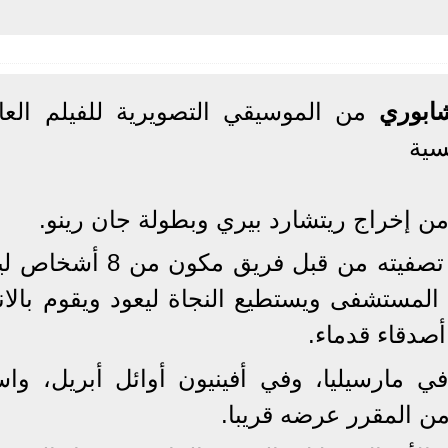
ابوري
من الموسيقي التصويرية للفيلم العا
 إخراج ريتشارد بيري وبطولة جان رينو.
وتدور أحداثه حول زعيم مافيا يتم تصفيته من قبل فريق م
ل إلى المستشفى ويستطيع النجاة ليعود ويقوم بالان
أصدقاء قدماء.
لفيلم في 23 فبراير في مارسيليا، وفي أفينيون أوائل أبريل، و