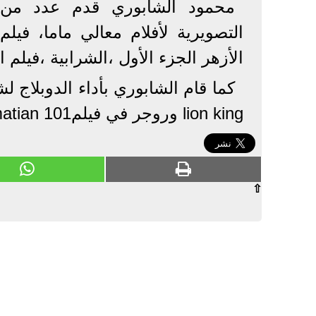
محمود الشابوري قدم عدد من ال
التصويرية لأفلام معالي ماما، ف
الأزهر الجزء الأول ،الشرابية ،فيلم اجنبي 
كما قام الشابوري بأداء الدوبلا
lion king وروجر في فيلم101 Dalmatian
⇧