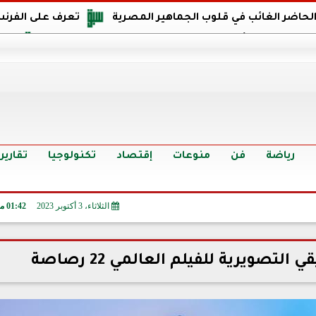
 الحاضر الغائب في قلوب الجماهير المصرية
تعرف على الفرنس
اجهة مصر في كأس العالم: يمتلك قدرات هجومية مميزة
الدر
البرازيل: منحنا أمتنا ذكرى ستخلد لأجيال.. والفوز أغرق عيني بالدم
الدولار يواصل التراجع في 9 بنوك مصرية الي
سعر الدولار في البنوك والسوق السوداء اليوم الإثنين 6 - 7 - 2026
أسعار الحديد والأسمنت اليوم الإثنين 6 - 7 - 2026
تح
رياضة
فن
منوعات
إقتصاد
تكنولوجيا
تقارير
الثلاثاء، 3 أكتوبر 2023
01:42 مـ
صويرية للفيلم العالمي 22 رصاصة