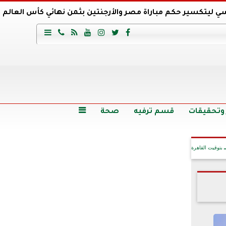
ي ليتكسير حكم مباراة مصر والأرجنتين بثمن نهائي كأس العالم
عية السعودي يتعاقد مع برونو لاج المرشح السابق لتدريب الأهلي







وع
أرخص 5 سيارات سيدان في مصر.. الأسعار والمواصفات
وم الاثنين.. والأسعار دون 49 جنيها
تصرف مثير من ميسي ونجوم الأرجنتين قبل مواجهة مصر
سن حالة فضل شاكر الصحية وخروجه من المستشفى |تفاصيل
 وتحقيقات
قسم ترفيه
صحة

بتوقيت القاهرة
آخر الأخبار