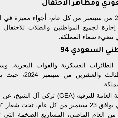
عودي ومظاهر الاحتفال
تعيش المملكة بكامل مدنها في 23 من سبتمبر من كل عام، أجواء مميزة في
94، حيث يمنح إجازة لجميع المواطنين والطلاب للاحتفال 
لتي تضيء سماء المملكة.
ني السعودي 94
الطائرات العسكرية والقوات البحرية، وسي
الاحتفال باليوم الوطني 94 في الثالث والعشرين من 
ملكة.
كما أعلن رئيس مجلس إدارة الهيئة العامة للترفيه (GEA) تركي آل الش
اليوم الوطني الـ 94 للسعودية، الذي يوافق 23 سبتمبر من كل عام، تحت شع
 من العام الماضي، المشاريع الضخمة التي تع