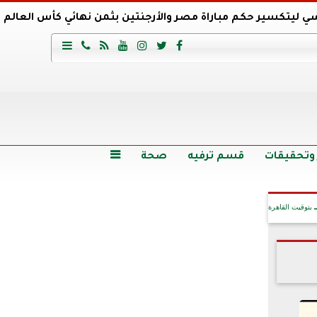
ي ليتكسير حكم مباراة مصر والأرجنتين بثمن نهائي كأس العالم
عية السعودي يتعاقد مع برونو لاج المرشح السابق لتدريب الأهلي







وع
أرخص 5 سيارات سيدان في مصر.. الأسعار والمواصفات
وم الاثنين.. والأسعار دون 49 جنيها
تصرف مثير من ميسي ونجوم الأرجنتين قبل مواجهة مصر
سن حالة فضل شاكر الصحية وخروجه من المستشفى |تفاصيل
 وتحقيقات
قسم ترفيه
صحة

بتوقيت القاهرة
آخر الأخبار