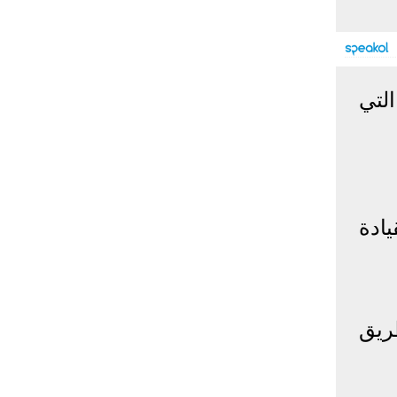
إحصائيات كورونا
المصابون عالميا
المتعافون عالميا
المتوفون عالميا
مهندس في سلسلة حفلات اليوم الوطني السعودي 94، التي
المصابون مصر
المتعافون مصر
المتوفون مصر
البلد
إصابات
وفيات
معافى
الإجمالي:
135,209,649
2,926,136
108,801,083
أمريكا
31,795,644
574,760
24,340,584
الصين
90,386
4,636
85,471
يادة
الهند
13,202,783
168,467
11,987,940
روسيا
4,623,984
102,247
4,248,700
السعودية
396,758
6,737
382,198
البرازيل
13,373,174
348,718
11,791,885
عن طريق
فرنسا
4,980,501
98,395
303,639
اخترنا لك
المملكة
3,957,317
127,040
4,365,461
المتحدة