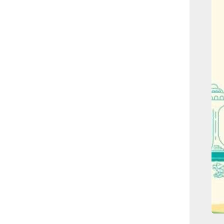
بوابة الأزهر الإلكترونية
نتيجة الثانوية الأزهرية
2022.. رابط مباشر وخطوات
الاستعلام
ماذا يحتاج ”الاتحاد” لحسم
لقب الدوري بعد السقوط
أمام ”الهلال”؟
عاجل...رئيس أوكرانيا يؤكد
الحاجة لإغلاق المجال الجوى
وتسريع الانضمام للاتحاد
الأوروبى
مصر تفوز بعضوية مجلس
حقوق الإنسان التابع للأمم
المتحدة