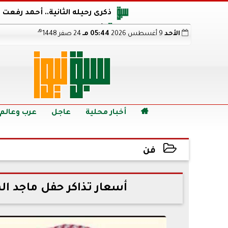
ذكرى رحيله الثانية.. أحمد رفعت
أجويرو يحذر الأرجنتين من مو
هـ
الأحد
9 أغسطس 2026
05:44 مـ
24 صفر 1448
هالاند بعد الإطاحة ب
رابط نتيجة الدبلومات الفنية 2026 برقم الجلوس.. اعرف خطوات الاستعلام فور اعتمادها

أخبار محلية
عاجل
عرب وعالم
فن
2024-09-10 18:11:49
أسعار تذاكر حفل ماجد ال