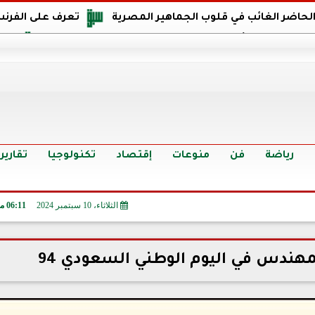
 الحاضر الغائب في قلوب الجماهير المصرية
تعرف على الفرنس
اجهة مصر في كأس العالم: يمتلك قدرات هجومية مميزة
الدر
البرازيل: منحنا أمتنا ذكرى ستخلد لأجيال.. والفوز أغرق عيني بالدم
الدولار يواصل التراجع في 9 بنوك مصرية الي
سعر الدولار في البنوك والسوق السوداء اليوم الإثنين 6 - 7 - 2026
أسعار الحديد والأسمنت اليوم الإثنين 6 - 7 - 2026
تح
رياضة
فن
منوعات
إقتصاد
تكنولوجيا
تقارير
الثلاثاء، 10 سبتمبر 2024
06:11 مـ
مهندس في اليوم الوطني السعودي 94