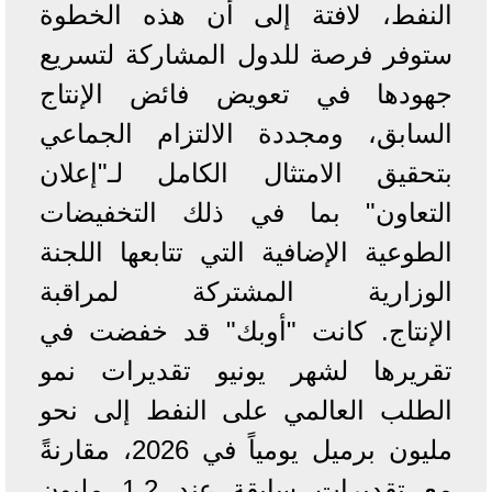
النفط، لافتة إلى أن هذه الخطوة
ستوفر فرصة للدول المشاركة لتسريع
جهودها في تعويض فائض الإنتاج
السابق، ومجددة الالتزام الجماعي
بتحقيق الامتثال الكامل لـ"إعلان
التعاون" بما في ذلك التخفيضات
الطوعية الإضافية التي تتابعها اللجنة
الوزارية المشتركة لمراقبة
الإنتاج. كانت "أوبك" قد خفضت في
تقريرها لشهر يونيو تقديرات نمو
الطلب العالمي على النفط إلى نحو
مليون برميل يومياً في 2026، مقارنةً
مع تقديرات سابقة عند 1.2 مليون