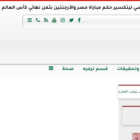
ي ليتكسير حكم مباراة مصر والأرجنتين بثمن نهائي كأس العالم
عية السعودي يتعاقد مع برونو لاج المرشح السابق لتدريب الأهلي







وع
أرخص 5 سيارات سيدان في مصر.. الأسعار والمواصفات
وم الاثنين.. والأسعار دون 49 جنيها
تصرف مثير من ميسي ونجوم الأرجنتين قبل مواجهة مصر
سن حالة فضل شاكر الصحية وخروجه من المستشفى |تفاصيل
 وتحقيقات
قسم ترفيه
صحة

بتوقيت القاهرة
آخر الأخبار