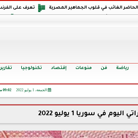
 الحاضر الغائب في قلوب الجماهير المصرية
تعرف على الفرنس
اجهة مصر في كأس العالم: يمتلك قدرات هجومية مميزة
الدر
البرازيل: منحنا أمتنا ذكرى ستخلد لأجيال.. والفوز أغرق عيني بالدم
الدولار يواصل التراجع في 9 بنوك مصرية الي
سعر الدولار في البنوك والسوق السوداء اليوم الإثنين 6 - 7 - 2026
أسعار الحديد والأسمنت اليوم الإثنين 6 - 7 - 2026
تح
رياضة
فن
منوعات
إقتصاد
تكنولوجيا
تقارير
الجمعة، 1 يوليو 2022
09:02 مـ
يوم في سوريا 1 يوليو 2022