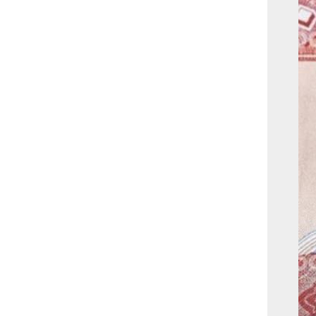
بوابة الأزهر الإلكترونية
نتيجة الثانوية الأزهرية
2022.. رابط مباشر وخطوات
الاستعلام
ماذا يحتاج ”الاتحاد” لحسم
لقب الدوري بعد السقوط
أمام ”الهلال”؟
عاجل...رئيس أوكرانيا يؤكد
الحاجة لإغلاق المجال الجوى
وتسريع الانضمام للاتحاد
الأوروبى
مصر تفوز بعضوية مجلس
حقوق الإنسان التابع للأمم
المتحدة