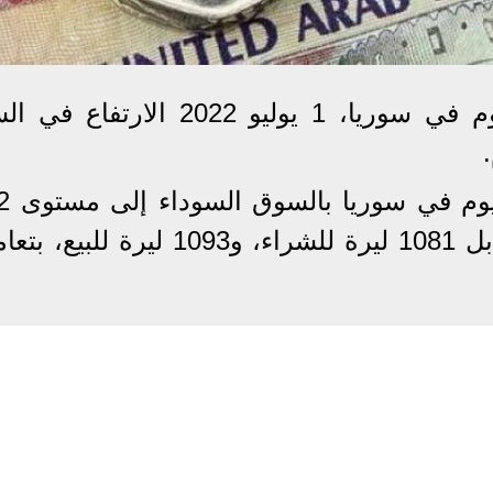
واصل سعر الدرهم الإماراتي اليوم في سوريا، 1 يوليو 2022 الا
وانتعش سعر الد
ليرة للشراء، و1095 ليرة للبيع، مقابل 1081 ليرة للشراء، و1093 لير