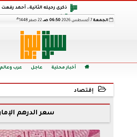
ذكرى رحيله الثانية.. أحمد رفعت
أجويرو يحذر الأرجنتين من مو
هـ
الجمعة
7 أغسطس 2026
06:50 صـ
22 صفر 1448
هالاند بعد الإطاحة ب
رابط نتيجة الدبلومات الفنية 2026 برقم الجلوس.. اعرف خطوات الاستعلام فور اعتمادها

أخبار محلية
عاجل
عرب وعالم
إقتصاد
2022-07-01 21:02:07
سعر الدرهم الإماراتي ال