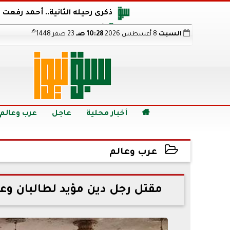
ذكرى رحيله الثانية.. أحمد رفعت
أجويرو يحذر الأرجنتين من مو
هـ
السبت
8 أغسطس 2026
10:28 صـ
23 صفر 1448
هالاند بعد الإطاحة ب
رابط نتيجة الدبلومات الفنية 2026 برقم الجلوس.. اعرف خطوات الاستعلام فور اعتمادها

أخبار محلية
عاجل
عرب وعالم
عرب وعالم
2022-09-02 12:08:12
مقتل رجل دين مؤيد لطالبان وع