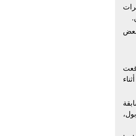
رات
إحصائيات كورونا
.
المصابون عالميا
المتعافون عالميا
المتوفون عالميا
بعض
المصابون مصر
المتعافون مصر
المتوفون مصر
البلد
إصابات
وفيات
معافى
الإجمالي:
135,209,649
2,926,136
108,801,083
وقعت
أمريكا
31,795,644
574,760
24,340,584
الصين
90,386
4,636
85,471
ناء
الهند
13,202,783
168,467
11,987,940
روسيا
4,623,984
102,247
4,248,700
بقة
السعودية
396,758
6,737
382,198
البرازيل
13,373,174
348,718
11,791,885
ول،
فرنسا
4,980,501
98,395
303,639
اخترنا لك
المملكة
3,957,317
127,040
4,365,461
المتحدة