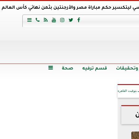
ي ليتكسير حكم مباراة مصر والأرجنتين بثمن نهائي كأس العالم
عية السعودي يتعاقد مع برونو لاج المرشح السابق لتدريب الأهلي







وع
أرخص 5 سيارات سيدان في مصر.. الأسعار والمواصفات
وم الاثنين.. والأسعار دون 49 جنيها
تصرف مثير من ميسي ونجوم الأرجنتين قبل مواجهة مصر
سن حالة فضل شاكر الصحية وخروجه من المستشفى |تفاصيل
 وتحقيقات
قسم ترفيه
صحة

بتوقيت القاهرة
ن
آخر الأخبار