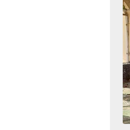
بوابة الأزهر الإلكترونية
نتيجة الثانوية الأزهرية
2022.. رابط مباشر وخطوات
الاستعلام
ماذا يحتاج ”الاتحاد” لحسم
لقب الدوري بعد السقوط
أمام ”الهلال”؟
عاجل...رئيس أوكرانيا يؤكد
الحاجة لإغلاق المجال الجوى
وتسريع الانضمام للاتحاد
الأوروبى
مصر تفوز بعضوية مجلس
حقوق الإنسان التابع للأمم
المتحدة