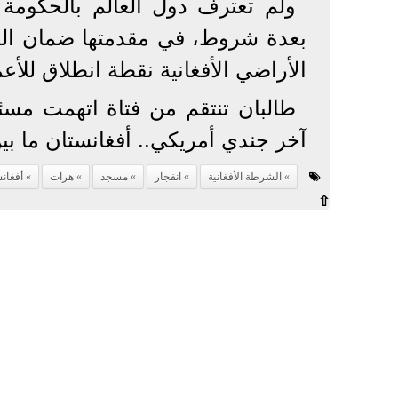
ولم تعترف دول العالم بالحكومة 
بعدة شروط، في مقدمتها ضمان الحر
الأراضي الأفغانية نقطة انطلاق للأعما
طالبان تنتقم من فتاة اتهمت مسئول
آخر جندي أمريكي.. أفغانستان ما بي
الشرطة الأفغانية
انفجار
مسجد
هرات
أفغان
⇧