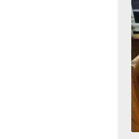
بوابة الأزهر الإلكترونية
نتيجة الثانوية الأزهرية
2022.. رابط مباشر وخطوات
الاستعلام
ماذا يحتاج ”الاتحاد” لحسم
لقب الدوري بعد السقوط
أمام ”الهلال”؟
عاجل...رئيس أوكرانيا يؤكد
الحاجة لإغلاق المجال الجوى
وتسريع الانضمام للاتحاد
الأوروبى
مصر تفوز بعضوية مجلس
حقوق الإنسان التابع للأمم
المتحدة