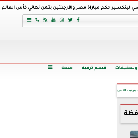
ي ليتكسير حكم مباراة مصر والأرجنتين بثمن نهائي كأس العالم
عية السعودي يتعاقد مع برونو لاج المرشح السابق لتدريب الأهلي







وع
أرخص 5 سيارات سيدان في مصر.. الأسعار والمواصفات
وم الاثنين.. والأسعار دون 49 جنيها
تصرف مثير من ميسي ونجوم الأرجنتين قبل مواجهة مصر
سن حالة فضل شاكر الصحية وخروجه من المستشفى |تفاصيل
 وتحقيقات
قسم ترفيه
صحة

بتوقيت القاهرة
آخر الأخبار