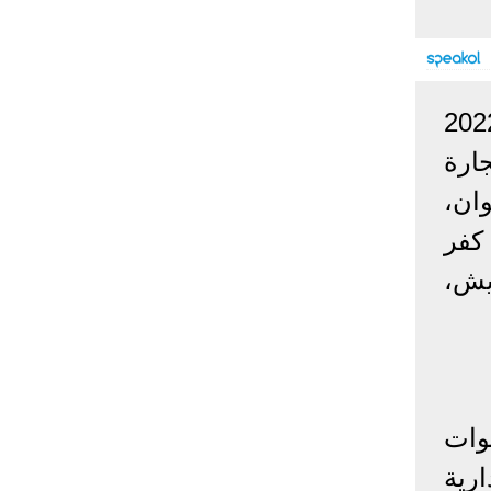
إحصائيات كورونا
المصابون عالميا
المتعافون عالميا
المتوفون عالميا
عليم العالي والبحث العلمي، عن أنّ تنسيق الدبلومات الفنية 2022
المصابون مصر
المتعافون مصر
المتوفون مصر
جارة
البلد
إصابات
وفيات
معافى
حلوان،
الإجمالي:
135,209,649
2,926,136
108,801,083
كفر
أمريكا
31,795,644
574,760
24,340,584
الصين
90,386
4,636
85,471
يش،
الهند
13,202,783
168,467
11,987,940
روسيا
4,623,984
102,247
4,248,700
السعودية
396,758
6,737
382,198
البرازيل
13,373,174
348,718
11,791,885
فرنسا
4,980,501
98,395
303,639
سيق الدبلومات الفنية 2022 نظام 3 سنوات
اخترنا لك
المملكة
رية
3,957,317
127,040
4,365,461
المتحدة