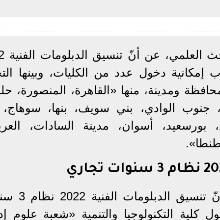
كشفت وزارة الت
طلاب إمكانية دخول عدد من الكليات، وبينها الت
تظام – انتساب موجه» في 22 محافظة ومدينة، منها «القاهرة، المنصورة، 
س، جنوب الوادي، بني سويف، بنها، سوهاج، 
 بورسعيد، أسوان، مدينة السادات، العر
نطا».
وأوضحت وزارة التعليم العالي، أنّ تن
كلية التكنولوجيا والتنمية «شعبة علوم إدا