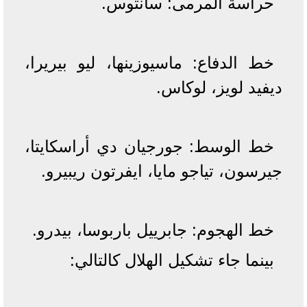
حراسة المرمى: سانتوس.
خط الدفاع: ماسيوزينها، ليو بيريرا،
ديفيد لويز، لوكاس.
خط الوسط: جورجيان دي أراسكايتا،
جيرسون، تياجو مايا، ايفرتون ريبيرو.
خط الهجوم: جابرييل باربوسا، بيدرو.
بينما جاء تشكيل الهلال كالتالي: