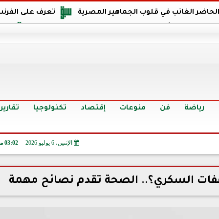
 الحاضر الغائب في قلوب الجماهير المصرية
تعرف على الفرنس
اجهة مصر في كأس العالم: يمتلك قدرات هجومية مميزة
الدر
البرازيل: منحنا أمتنا ذكرى ستخلد لأجيال.. والفوز أغرق عيني بالدم
الدولار يواصل التراجع في 9 بنوك مصرية الي
سعر الدولار في البنوك والسوق السوداء اليوم الإثنين 6 - 7 - 2026
أسعار الحديد والأسمنت اليوم الإثنين 6 - 7 - 2026
تح
رياضة
فن
منوعات
إقتصاد
تكنولوجيا
تقارير
الإثنين، 6 يوليو 2026
03:02 مـ
ت السكري؟.. الصحة تقدم نصائح مهمة