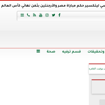
ي ليتكسير حكم مباراة مصر والأرجنتين بثمن نهائي كأس العالم
عية السعودي يتعاقد مع برونو لاج المرشح السابق لتدريب الأهلي







وع
أرخص 5 سيارات سيدان في مصر.. الأسعار والمواصفات
وم الاثنين.. والأسعار دون 49 جنيها
تصرف مثير من ميسي ونجوم الأرجنتين قبل مواجهة مصر
سن حالة فضل شاكر الصحية وخروجه من المستشفى |تفاصيل
 وتحقيقات
قسم ترفيه
صحة

بتوقيت القاهرة
آخر الأخبار