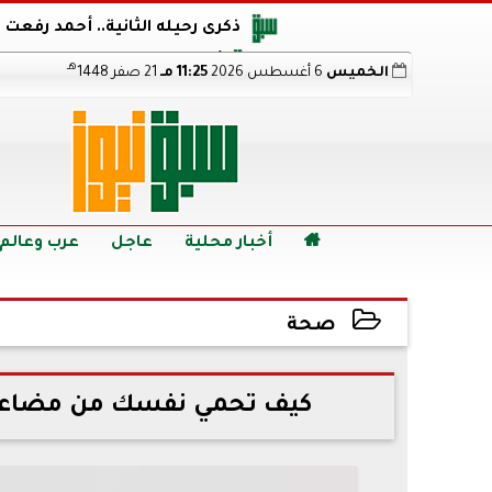
ذكرى رحيله الثانية.. أحمد رفعت
أجويرو يحذر الأرجنتين من مو
هـ
الخميس
6 أغسطس 2026
11:25 مـ
21 صفر 1448
هالاند بعد الإطاحة ب
رابط نتيجة الدبلومات الفنية 2026 برقم الجلوس.. اعرف خطوات الاستعلام فور اعتمادها

أخبار محلية
عاجل
عرب وعالم
صحة
2026-07-06 15:02:26
كيف تحمي نفسك من مضاعفا