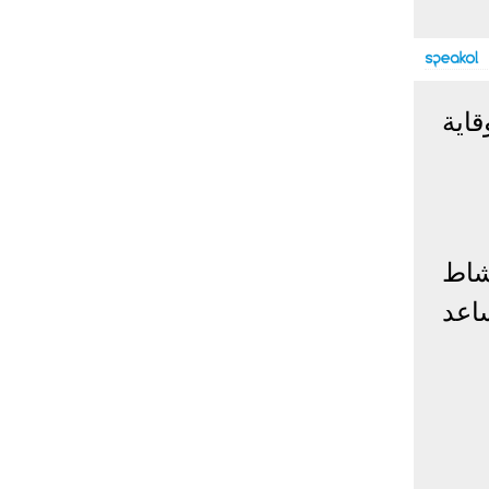
إحصائيات كورونا
المصابون عالميا
المتعافون عالميا
المتوفون عالميا
قاية
المصابون مصر
المتعافون مصر
المتوفون مصر
البلد
إصابات
وفيات
معافى
الإجمالي:
135,209,649
2,926,136
108,801,083
أمريكا
31,795,644
574,760
24,340,584
شاط
الصين
90,386
4,636
85,471
الهند
13,202,783
168,467
11,987,940
ساعد
روسيا
4,623,984
102,247
4,248,700
السعودية
396,758
6,737
382,198
البرازيل
13,373,174
348,718
11,791,885
فرنسا
4,980,501
98,395
303,639
اخترنا لك
المملكة
3,957,317
127,040
4,365,461
المتحدة