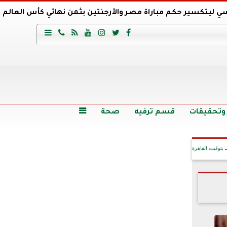
ي ليتكسير حكم مباراة مصر والأرجنتين بثمن نهائي كأس العالم
عية السعودي يتعاقد مع برونو لاج المرشح السابق لتدريب الأهلي







وع
أرخص 5 سيارات سيدان في مصر.. الأسعار والمواصفات
وم الاثنين.. والأسعار دون 49 جنيها
تصرف مثير من ميسي ونجوم الأرجنتين قبل مواجهة مصر
سن حالة فضل شاكر الصحية وخروجه من المستشفى |تفاصيل
 وتحقيقات
قسم ترفيه
صحة

بتوقيت القاهرة
آخر الأخبار