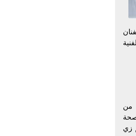
إحصائيات كورونا
المصابون عالميا
المتعافون عالميا
المتوفون عالميا
نان
المصابون مصر
المتعافون مصر
المتوفون مصر
فنية
البلد
إصابات
وفيات
معافى
الإجمالي:
135,209,649
2,926,136
108,801,083
أمريكا
31,795,644
574,760
24,340,584
الصين
90,386
4,636
85,471
الهند
13,202,783
168,467
11,987,940
روسيا
4,623,984
102,247
4,248,700
السعودية
396,758
6,737
382,198
 من
البرازيل
13,373,174
348,718
11,791,885
صحة
فرنسا
4,980,501
98,395
303,639
اخترنا لك
 الزعيم زي
المملكة
3,957,317
127,040
4,365,461
المتحدة