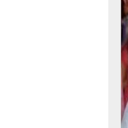
بوابة الأزهر الإلكترونية
نتيجة الثانوية الأزهرية
2022.. رابط مباشر وخطوات
الاستعلام
ماذا يحتاج ”الاتحاد” لحسم
لقب الدوري بعد السقوط
أمام ”الهلال”؟
عاجل...رئيس أوكرانيا يؤكد
الحاجة لإغلاق المجال الجوى
وتسريع الانضمام للاتحاد
الأوروبى
مصر تفوز بعضوية مجلس
حقوق الإنسان التابع للأمم
المتحدة