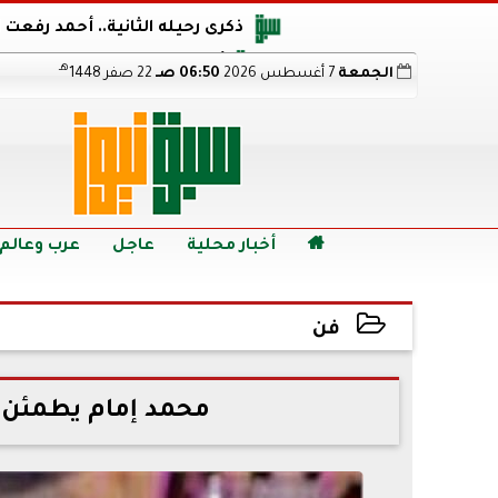
ذكرى رحيله الثانية.. أحمد رفعت
أجويرو يحذر الأرجنتين من مو
هـ
الجمعة
7 أغسطس 2026
06:50 صـ
22 صفر 1448
هالاند بعد الإطاحة ب
رابط نتيجة الدبلومات الفنية 2026 برقم الجلوس.. اعرف خطوات الاستعلام فور اعتمادها

أخبار محلية
عاجل
عرب وعالم
فن
2022-07-08 21:00:19
محمد إمام يطمئن ا