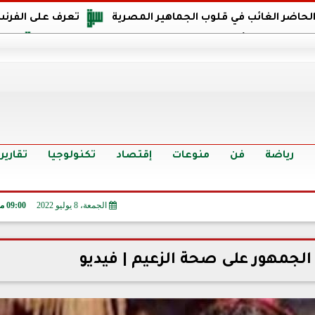
 الحاضر الغائب في قلوب الجماهير المصرية
تعرف على الفرنس
اجهة مصر في كأس العالم: يمتلك قدرات هجومية مميزة
الدر
البرازيل: منحنا أمتنا ذكرى ستخلد لأجيال.. والفوز أغرق عيني بالدم
الدولار يواصل التراجع في 9 بنوك مصرية الي
سعر الدولار في البنوك والسوق السوداء اليوم الإثنين 6 - 7 - 2026
أسعار الحديد والأسمنت اليوم الإثنين 6 - 7 - 2026
تح
رياضة
فن
منوعات
إقتصاد
تكنولوجيا
تقارير
الجمعة، 8 يوليو 2022
09:00 مـ
لجمهور على صحة الزعيم | فيديو