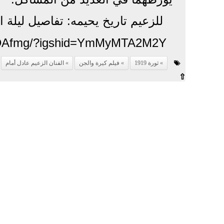
للزعيم تاريخ يحيمه: تفاصيل ليلة 
oYDAfmg/?igshid=YmMyMTA2M2Y=
ثورة 1919
فيلم كيرة والجن
الفنان الزعيم عادل أمام
⇧