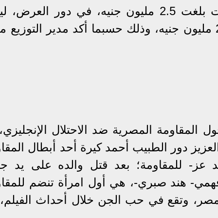
وحقق كيرة والجن، أمس، إيرادات بلغت 2.5 مليون جنيه، في دور العر
إجمالي إيرادات الفيلم حتى الآن 24 مليون جنيه، وذلك حسبما أكد مدير التوزي
ل المقاومة المصرية ضد الاحتلال الإنجليزي، 
 عبد العزيز دور الطبيب أحمد كيرة أحد أبطال المقا
د عز- للمقاومة؛ بعد قتل والده على يد جن
فهمي- هند صبري-، هي أول امرأة تنضم للمقاو
 مصر، وتقع في حب الجن خلال أحداث الفيلم، 