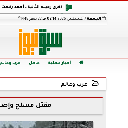
ذكرى رحيله الثانية.. أحمد رفعت
أجويرو يحذر الأرجنتين من مو
هـ
الجمعة
7 أغسطس 2026
02:14 مـ
22 صفر 1448
هالاند بعد الإطاحة ب
رابط نتيجة الدبلومات الفنية 2026 برقم الجلوس.. اعرف خطوات الاستعلام فور اعتمادها

أخبار محلية
عاجل
عرب وعالم
عرب وعالم
2022-07-03 03:12:13
مقتل مسلح وإصاب