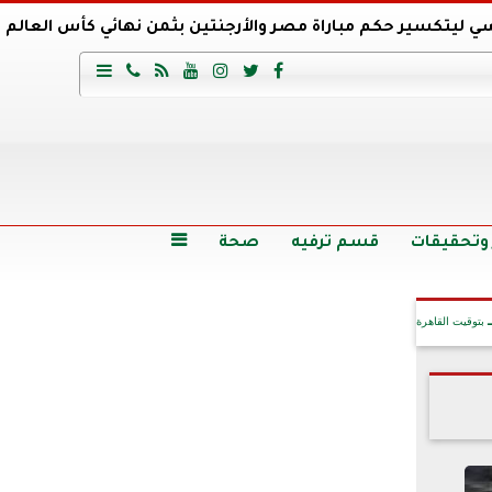
ي ليتكسير حكم مباراة مصر والأرجنتين بثمن نهائي كأس العالم
عية السعودي يتعاقد مع برونو لاج المرشح السابق لتدريب الأهلي







وع
أرخص 5 سيارات سيدان في مصر.. الأسعار والمواصفات
وم الاثنين.. والأسعار دون 49 جنيها
تصرف مثير من ميسي ونجوم الأرجنتين قبل مواجهة مصر
سن حالة فضل شاكر الصحية وخروجه من المستشفى |تفاصيل
 وتحقيقات
قسم ترفيه
صحة

بتوقيت القاهرة
آخر الأخبار