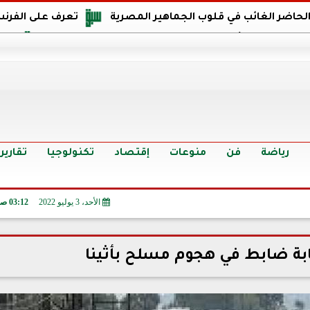
 الحاضر الغائب في قلوب الجماهير المصرية
تعرف على الفرنس
اجهة مصر في كأس العالم: يمتلك قدرات هجومية مميزة
الدر
البرازيل: منحنا أمتنا ذكرى ستخلد لأجيال.. والفوز أغرق عيني بالدم
الدولار يواصل التراجع في 9 بنوك مصرية الي
سعر الدولار في البنوك والسوق السوداء اليوم الإثنين 6 - 7 - 2026
أسعار الحديد والأسمنت اليوم الإثنين 6 - 7 - 2026
تح
رياضة
فن
منوعات
إقتصاد
تكنولوجيا
تقارير
الأحد، 3 يوليو 2022
03:12 صـ
ة ضابط في هجوم مسلح بأثينا