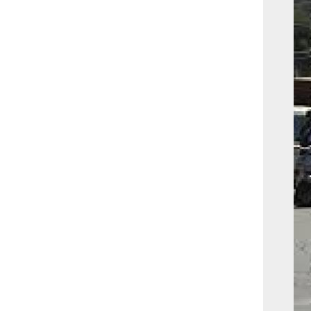
بوابة الأزهر الإلكترونية
نتيجة الثانوية الأزهرية
2022.. رابط مباشر وخطوات
الاستعلام
ماذا يحتاج ”الاتحاد” لحسم
لقب الدوري بعد السقوط
أمام ”الهلال”؟
عاجل...رئيس أوكرانيا يؤكد
الحاجة لإغلاق المجال الجوى
وتسريع الانضمام للاتحاد
الأوروبى
مصر تفوز بعضوية مجلس
حقوق الإنسان التابع للأمم
المتحدة