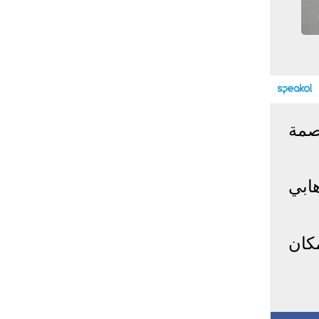
إحصائيات كورونا
المصابون عالميا
المتعافون عالميا
المتوفون عالميا
المصابون مصر
المتعافون مصر
المتوفون مصر
البلد
إصابات
وفيات
معافى
صمة
الإجمالي:
135,209,649
2,926,136
108,801,083
أمريكا
31,795,644
574,760
24,340,584
الصين
90,386
4,636
85,471
ابي
الهند
13,202,783
168,467
11,987,940
روسيا
4,623,984
102,247
4,248,700
السعودية
396,758
6,737
382,198
كان
البرازيل
13,373,174
348,718
11,791,885
فرنسا
4,980,501
98,395
303,639
اخترنا لك
المملكة
3,957,317
127,040
4,365,461
المتحدة