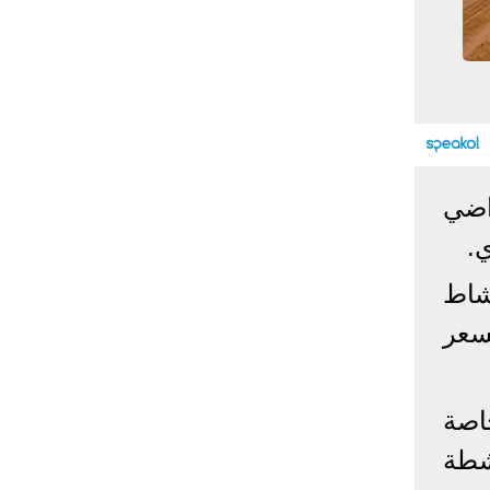
إحصائيات كورونا
المصابون عالميا
المتعافون عالميا
المتوفون عالميا
المصابون مصر
المتعافون مصر
المتوفون مصر
البلد
إصابات
وفيات
معافى
اضي
الإجمالي:
135,209,649
2,926,136
108,801,083
أمريكا
31,795,644
574,760
24,340,584
ي.
الصين
90,386
4,636
85,471
ض بمساحة 30 فدانًا بنشاط
الهند
13,202,783
168,467
11,987,940
ني متكامل بمساحة 73فدانًا بسعر
روسيا
4,623,984
102,247
4,248,700
السعودية
396,758
6,737
382,198
البرازيل
13,373,174
348,718
11,791,885
اصة
فرنسا
4,980,501
98,395
303,639
اخترنا لك
شطة
المملكة
3,957,317
127,040
4,365,461
المتحدة