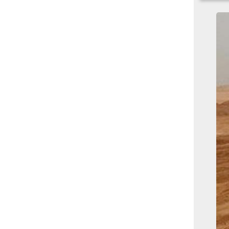
بوابة الأزهر الإلكترونية
نتيجة الثانوية الأزهرية
2022.. رابط مباشر وخطوات
الاستعلام
ماذا يحتاج ”الاتحاد” لحسم
لقب الدوري بعد السقوط
أمام ”الهلال”؟
عاجل...رئيس أوكرانيا يؤكد
الحاجة لإغلاق المجال الجوى
وتسريع الانضمام للاتحاد
الأوروبى
مصر تفوز بعضوية مجلس
حقوق الإنسان التابع للأمم
المتحدة