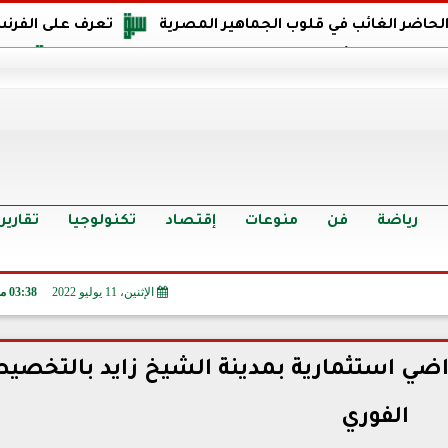
 الحاضر الغائب في قلوب الجماهير المصرية
تعرف على الفرنس
اجهة مصر في كأس العالم: يمتلك قدرات هجومية مميزة
الدر
البرازيل: منحنا أمتنا ذكرى ستخلد لأجيال.. والفوز أغرق عيني بالدم
الدولار يواصل التراجع في 9 بنوك مصرية الي
سعر الدولار في البنوك والسوق السوداء اليوم الإثنين 6 - 7 - 2026
أسعار الحديد والأسمنت اليوم الإثنين 6 - 7 - 2026
تح
رياضة
فن
منوعات
إقتصاد
تكنولوجيا
تقارير
الإثنين، 11 يوليو 2022
03:38 مـ
اضي استثمارية بمدينة الشيخ زايد بالتخصي
الفوري