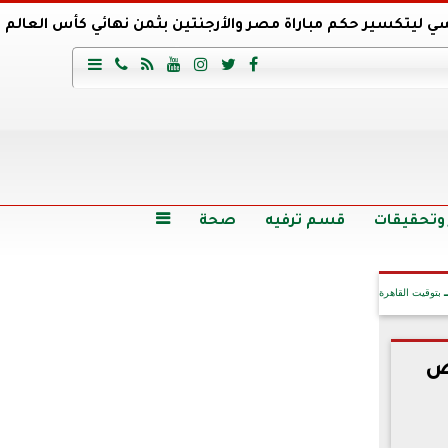
ي ليتكسير حكم مباراة مصر والأرجنتين بثمن نهائي كأس العالم
عية السعودي يتعاقد مع برونو لاج المرشح السابق لتدريب الأهلي







وع
أرخص 5 سيارات سيدان في مصر.. الأسعار والمواصفات
وم الاثنين.. والأسعار دون 49 جنيها
تصرف مثير من ميسي ونجوم الأرجنتين قبل مواجهة مصر
سن حالة فضل شاكر الصحية وخروجه من المستشفى |تفاصيل
 وتحقيقات
قسم ترفيه
صحة

بتوقيت القاهرة
ص
آخر الأخبار