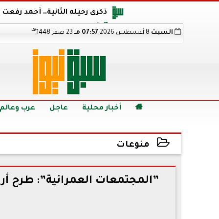
ذكرى رحيله الثانية.. أحمد رفعت
أجويرو يحذر الأرجنتين من مو
هـ
السبت
8 أغسطس 2026
07:57 مـ
23 صفر 1448
هالاند بعد الإطاحة ب
رابط نتيجة الدبلومات الفنية 2026 برقم الجلوس.. اعرف خطوات الاستعلام فور اعتمادها

أخبار محلية
عاجل
عرب وعالم
منوعات
2022-07-11 15:38:05
”المجتمعات العمرانية”: طرح أر