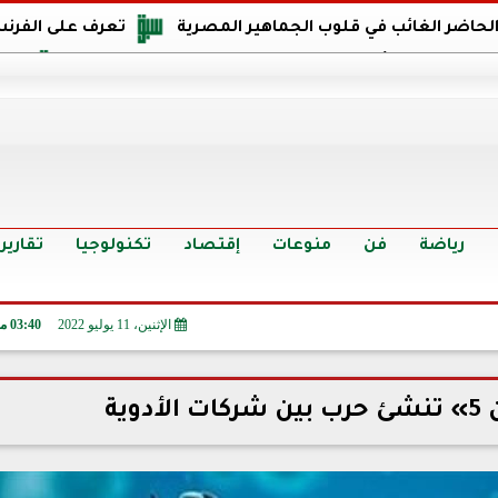
 الحاضر الغائب في قلوب الجماهير المصرية
تعرف على الفرنس
اجهة مصر في كأس العالم: يمتلك قدرات هجومية مميزة
الدر
البرازيل: منحنا أمتنا ذكرى ستخلد لأجيال.. والفوز أغرق عيني بالدم
الدولار يواصل التراجع في 9 بنوك مصرية الي
سعر الدولار في البنوك والسوق السوداء اليوم الإثنين 6 - 7 - 2026
أسعار الحديد والأسمنت اليوم الإثنين 6 - 7 - 2026
تح
رياضة
فن
منوعات
إقتصاد
تكنولوجيا
تقارير
الإثنين، 11 يوليو 2022
03:40 مـ
وية