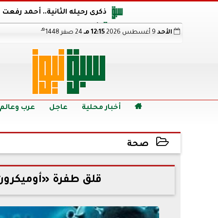
ذكرى رحيله الثانية.. أحمد رفعت
أجويرو يحذر الأرجنتين من مو
هـ
الأحد
9 أغسطس 2026
12:15 مـ
24 صفر 1448
هالاند بعد الإطاحة ب
رابط نتيجة الدبلومات الفنية 2026 برقم الجلوس.. اعرف خطوات الاستعلام فور اعتمادها

أخبار محلية
عاجل
عرب وعالم
صحة
2022-07-11 15:40:56
قلق طفرة «أوميكرون 5» تنشئ حرب بين شركات الأد