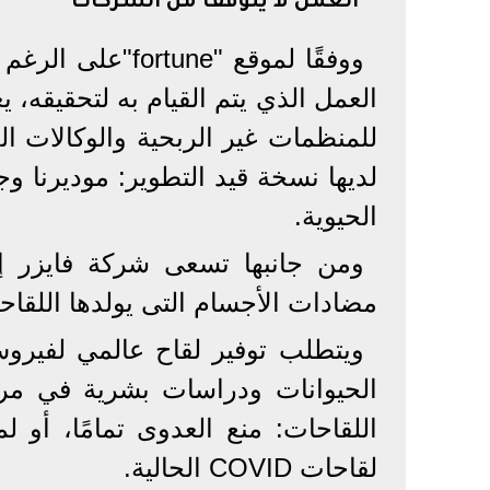
العمل لا يتوقف من الشركات
ووفقًا لموقع "e
العمل الذي يتم القيام به لتحقيقه، 
للمنظمات غير الربحية والوكالات ال
لديها نسخة قيد التطوير: موديرنا 
الحيوية.
ومن جانبها تسعى شركة فايزر إ
مضادات الأجسام التى يولدها اللقاحات
ويتطلب توفير لقاح عالمي لفيروس 
الحيوانات ودراسات بشرية في مر
اللقاحات: منع العدوى تمامًا، أو
لقاحات COVID الحالية.