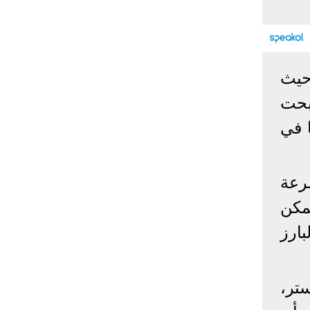
إحصائيات كورونا
المصابون عالميا
المتعافون عالميا
المتوفون عالميا
يدة العدوى حيث
المصابون مصر
المتعافون مصر
المتوفون مصر
بحت
البلد
إصابات
وفيات
معافى
ا في
الإجمالي:
135,209,649
2,926,136
108,801,083
أمريكا
31,795,644
574,760
24,340,584
الصين
90,386
4,636
85,471
ار بسرعة
الهند
13,202,783
168,467
11,987,940
مكن
روسيا
4,623,984
102,247
4,248,700
رة من متغيرات “omicron” الأخرى، بما في ذلك BA.5 البارز
السعودية
396,758
6,737
382,198
البرازيل
13,373,174
348,718
11,791,885
فرنسا
4,980,501
98,395
303,639
اخترنا لك
Mayo Cl” في روتشستر،
المملكة
3,957,317
127,040
4,365,461
المتحدة