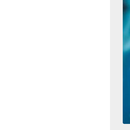
بوابة الأزهر الإلكترونية
نتيجة الثانوية الأزهرية
2022.. رابط مباشر وخطوات
الاستعلام
ماذا يحتاج ”الاتحاد” لحسم
لقب الدوري بعد السقوط
أمام ”الهلال”؟
عاجل...رئيس أوكرانيا يؤكد
الحاجة لإغلاق المجال الجوى
وتسريع الانضمام للاتحاد
الأوروبى
مصر تفوز بعضوية مجلس
حقوق الإنسان التابع للأمم
المتحدة