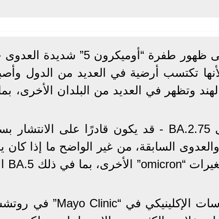
أدى فيروس كورونا سريع التغير إلى ظهور طفرة “أوميكرون 5” شد
 لأنها تكتسب أرضية في العديد من الدول وأص
 الهند وتظهر في العديد من البلدان الأخرى، بم
يقول العلماء إن البديل - المسمى BA.2.75 - قد يكون قادرًا على الانتش
العدوى السابقة، من غير الواضح ما إذا كان ي
أن يسبب مرضًا أكثر خطو
قال ماثيو بينيكر، مدير علم الفيروسات الإكلينيكي في “inic