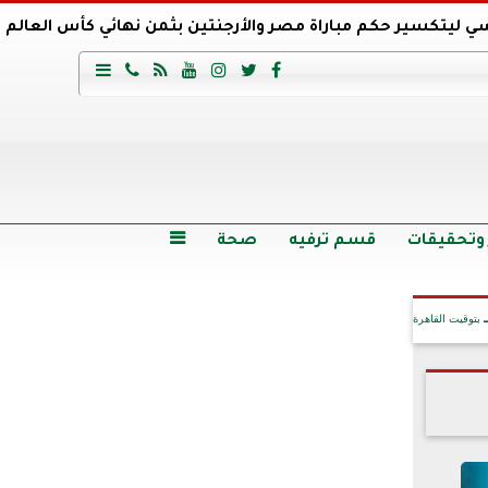
ي ليتكسير حكم مباراة مصر والأرجنتين بثمن نهائي كأس العالم
عية السعودي يتعاقد مع برونو لاج المرشح السابق لتدريب الأهلي







وع
أرخص 5 سيارات سيدان في مصر.. الأسعار والمواصفات
وم الاثنين.. والأسعار دون 49 جنيها
تصرف مثير من ميسي ونجوم الأرجنتين قبل مواجهة مصر
سن حالة فضل شاكر الصحية وخروجه من المستشفى |تفاصيل
 وتحقيقات
قسم ترفيه
صحة

بتوقيت القاهرة
آخر الأخبار