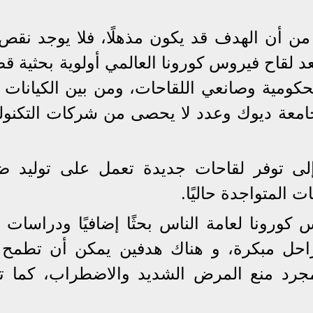
fortun"على الرغم من أن الهدف قد يكون مذهلًا، فلا يوجد ن
يعد لقاح فيروس كورونا العالمي أولوية بحثية 
حكومية وصانعي اللقاحات، ومن بين الكيانات ا
وجامعة ديوك وعدد لا يحصى من شركات التكنولو
لى توفر لقاحات جديدة تعمل على توليد 
 المتواجدة حاليًا.
كورونا لعامة الناس بحثًا إضافيًا ودراسات 
احل مبكرة، و هناك هدفين يمكن أن تطمح إ
 لمجرد منع المرض الشديد والاضطراب، كما ت