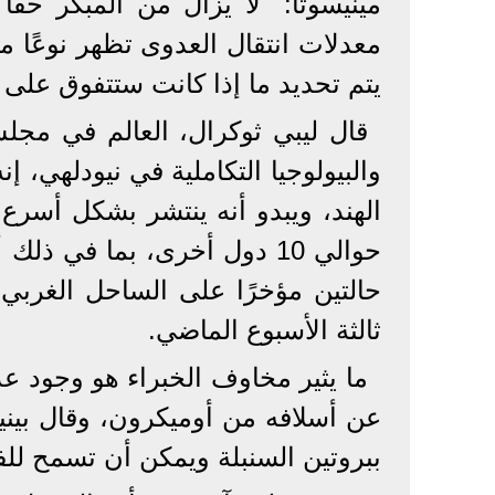
مينيسوتا: "لا يزال من المبكر حقً
معدلات انتقال العدوى تظهر نوعًا من
يتم تحديد ما إذا كانت ستتفوق على BA.5 في المنافسة.
قال ليبي ثوكرال، العالم في مجلس
والبيولوجيا التكاملية في نيودلهي،
الهند، ويبدو أنه ينتشر بشكل أسرع 
حوالي 10 دول أخرى، بما في ذ
حالتين مؤخرًا على الساحل الغربي
ثالثة الأسبوع الماضي.
ما يثير مخاوف الخبراء هو وجود عد
عن أسلافه من أوميكرون، وقال بين
ببروتين السنبلة ويمكن أن تسمح للفي