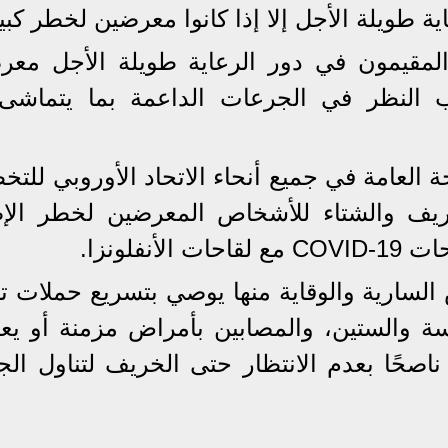
ية طويلة الأجل إلا إذا كانوا معرضين لخطر كبي
لمقيمون في دور الرعاية طويلة الأجل معر
النظر في الجرعات الداعمة بما يتماشى
طات الصحة العامة في جميع أنحاء الاتحاد الأوروبي للت
ريف والشتاء للأشخاص المعرضين لخطر الإص
فلونزا.
السارية والوقاية منها يوصي بتسريع حملات تو
سة والستين، والمصابين بأمراض مزمنة أو يعا
اصحًا بعدم الانتظار حتى الخريف لتناول الج