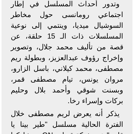
وتدور أحداث المسلسل في إطار
اجتماعي رومانسى حول مخاطر
السوشيال ميديا، وينتمي إلى نوعية
المسلسلات ذات الـ 15 حلقة، عن
قصة من تأليف محمد جلال، وتصوير
وإخراج رؤوف عبدالعزيز، وبطولة ريم
مصطفى، محمد كيلاني، باسل الزارو،
مروان يونس، تيام مصطفى قمر،
وبسنت شوقي وأحمد بلال وحليم
بركات وإسراء رخا.
يذكر أنه يعرض لريم مصطفى خلال
الفترة الحالية مسلسل "طير بينا يا