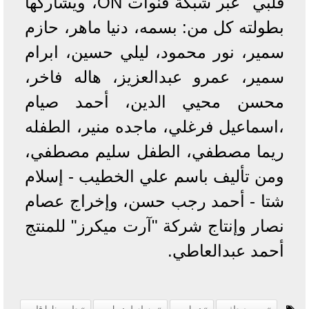
قلبي" عبر شبكة قنوات ON، ويشاركها
بطولته كل من: بسمه، دنيا ماهر، حازم
سمير، نور محمود، ليلي حسين، ابرام
سمير، عمرو عبدالعزيز، هاله فاخر،
محسن محيي الدين، أحمد صيام
،اسماعيل فرغلي، ماجده منير، الطفله
ريما مصطفي، الطفل سليم مصطفي،
ومن تأليف باسم علي الخطيب - إسلام
شتا - أحمد رجب حسن، وإخراج عصام
نصار وإنتاج شركة "آرت ميكرز" للمنتج
أحمد عبدالعاطي.
ريم مصطفى
دوبامين
مسلسل دوبامين
طير بينا يا قلبي