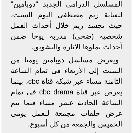
المسلسل الدرامى الجديد "دوبامين"
للفنانة ريم مصطفى اليوم السبت،
حيث تجسد ريم خلال أحداث العمل
شخصية (ضحى) مدربة يوجا ضمن
أحداث تملؤها الاثارة والتشويق.
ويعرض مسلسل دوبامين يوميا من
السبت إلى الأربعاء فى تمام الساعة
الثامنة مساء عبر شبكة قناة cbc، بينما
يعرض عبر قناة cbc drama فى تمام
الساعة الحادية عشر مساء فيما يتم
عرض حلقات مجمعة للعمل يومى
الخميس والجمعة من كل أسبوع.