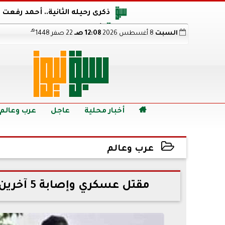
ذكرى رحيله الثانية.. أحمد رفعت
أجويرو يحذر الأرجنتين من مو
هـ
السبت
8 أغسطس 2026
12:08 صـ
22 صفر 1448
هالاند بعد الإطاحة ب
رابط نتيجة الدبلومات الفنية 2026 برقم الجلوس.. اعرف خطوات الاستعلام فور اعتمادها

أخبار محلية
عاجل
عرب وعالم
عرب وعالم
2023-01-07 23:39:04
مقتل عسكري وإصابة 5 آخرين في هجوم على دورية للجيش السوري بالرقة