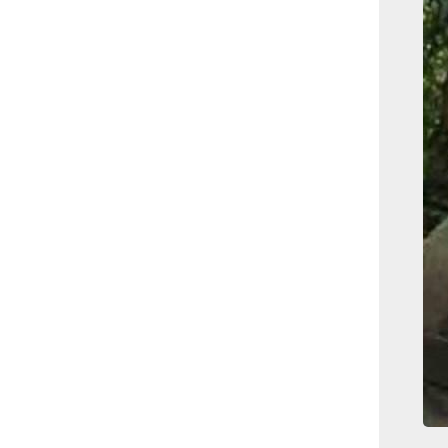
بوابة الأزهر الإلكترونية
نتيجة الثانوية الأزهرية
2022.. رابط مباشر وخطوات
الاستعلام
ماذا يحتاج ”الاتحاد” لحسم
لقب الدوري بعد السقوط
أمام ”الهلال”؟
عاجل...رئيس أوكرانيا يؤكد
الحاجة لإغلاق المجال الجوى
وتسريع الانضمام للاتحاد
الأوروبى
مصر تفوز بعضوية مجلس
حقوق الإنسان التابع للأمم
المتحدة