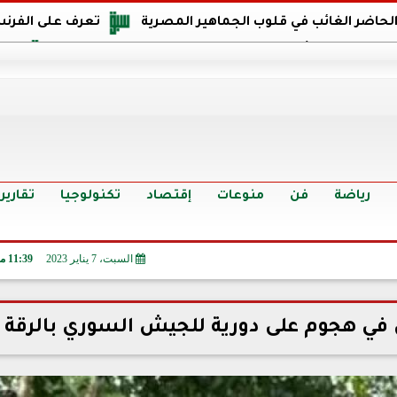
 الحاضر الغائب في قلوب الجماهير المصرية
تعرف على الفرنس
اجهة مصر في كأس العالم: يمتلك قدرات هجومية مميزة
الدر
البرازيل: منحنا أمتنا ذكرى ستخلد لأجيال.. والفوز أغرق عيني بالدم
الدولار يواصل التراجع في 9 بنوك مصرية الي
سعر الدولار في البنوك والسوق السوداء اليوم الإثنين 6 - 7 - 2026
أسعار الحديد والأسمنت اليوم الإثنين 6 - 7 - 2026
تح
رياضة
فن
منوعات
إقتصاد
تكنولوجيا
تقارير
السبت، 7 يناير 2023
11:39 مـ