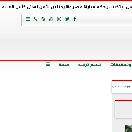
ي ليتكسير حكم مباراة مصر والأرجنتين بثمن نهائي كأس العالم
عية السعودي يتعاقد مع برونو لاج المرشح السابق لتدريب الأهلي







وع
أرخص 5 سيارات سيدان في مصر.. الأسعار والمواصفات
وم الاثنين.. والأسعار دون 49 جنيها
تصرف مثير من ميسي ونجوم الأرجنتين قبل مواجهة مصر
سن حالة فضل شاكر الصحية وخروجه من المستشفى |تفاصيل
 وتحقيقات
قسم ترفيه
صحة

بتوقيت القاهرة
آخر الأخبار