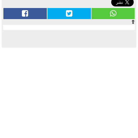
⇧
آخر الأخبار
بوابة الأزهر الإلكترونية نتيجة الثانوية
الأزهرية 2022.. رابط مباشر وخطوات
الاستعلام