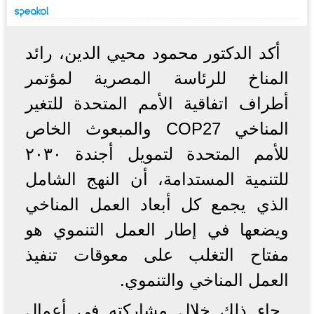
أكد الدكتور محمود محيي الدين، رائد
المناخ للرئاسة المصرية لمؤتمر
أطراف اتفاقية الأمم المتحدة للتغير
المناخي COP27 والمبعوث الخاص
للأمم المتحدة لتمويل أجندة ٢٠٣٠
للتنمية المستدامة، أن النهج الشامل
الذي يجمع كل أبعاد العمل المناخي
ويضعها في إطار العمل التنموي هو
مفتاح التغلب على معوقات تنفيذ
العمل المناخي والتنموي.
جاء ذلك خلال مشاركته في أعمال