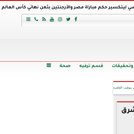
ي ليتكسير حكم مباراة مصر والأرجنتين بثمن نهائي كأس العالم
عية السعودي يتعاقد مع برونو لاج المرشح السابق لتدريب الأهلي







وع
أرخص 5 سيارات سيدان في مصر.. الأسعار والمواصفات
وم الاثنين.. والأسعار دون 49 جنيها
تصرف مثير من ميسي ونجوم الأرجنتين قبل مواجهة مصر
سن حالة فضل شاكر الصحية وخروجه من المستشفى |تفاصيل
 وتحقيقات
قسم ترفيه
صحة

بتوقيت القاهرة
شرق
آخر الأخبار