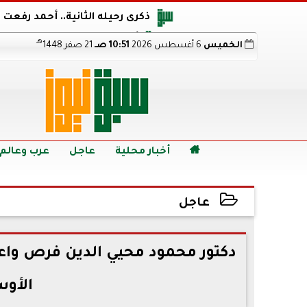
ذكرى رحيله الثانية.. أحمد رفعت
أجويرو يحذر الأرجنتين من مو
هـ
الخميس
6 أغسطس 2026
10:51 صـ
21 صفر 1448
هالاند بعد الإطاحة ب
رابط نتيجة الدبلومات الفنية 2026 برقم الجلوس.. اعرف خطوات الاستعلام فور اعتمادها

أخبار محلية
عاجل
عرب وعالم
عاجل
2022-11-12 22:16:09
دكتور محمود محيي الدين فرص واع
الأو