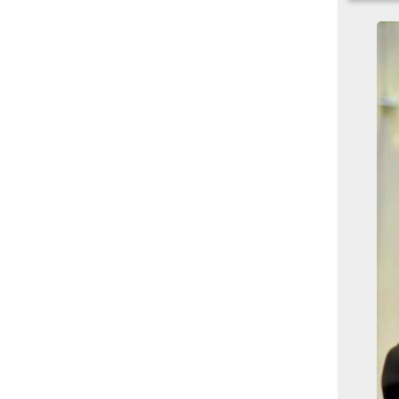
بوابة الأزهر الإلكترونية
نتيجة الثانوية الأزهرية
2022.. رابط مباشر وخطوات
الاستعلام
ماذا يحتاج ”الاتحاد” لحسم
لقب الدوري بعد السقوط
أمام ”الهلال”؟
عاجل...رئيس أوكرانيا يؤكد
الحاجة لإغلاق المجال الجوى
وتسريع الانضمام للاتحاد
الأوروبى
مصر تفوز بعضوية مجلس
حقوق الإنسان التابع للأمم
المتحدة