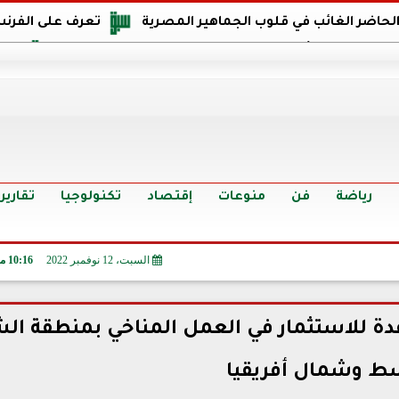
 الحاضر الغائب في قلوب الجماهير المصرية
تعرف على الفرنس
اجهة مصر في كأس العالم: يمتلك قدرات هجومية مميزة
الدر
البرازيل: منحنا أمتنا ذكرى ستخلد لأجيال.. والفوز أغرق عيني بالدم
الدولار يواصل التراجع في 9 بنوك مصرية الي
سعر الدولار في البنوك والسوق السوداء اليوم الإثنين 6 - 7 - 2026
أسعار الحديد والأسمنت اليوم الإثنين 6 - 7 - 2026
تح
رياضة
فن
منوعات
إقتصاد
تكنولوجيا
تقارير
السبت، 12 نوفمبر 2022
10:16 مـ
دة للاستثمار في العمل المناخي بمنطقة ال
سط وشمال أفريقيا