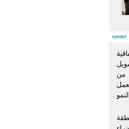
إحصائيات كورونا
المصابون عالميا
المتعافون عالميا
المتوفون عالميا
المصابون مصر
المتعافون مصر
المتوفون مصر
البلد
إصابات
وفيات
معافى
اقية
الإجمالي:
135,209,649
2,926,136
108,801,083
 بتمويل
أمريكا
31,795,644
574,760
24,340,584
الصين
90,386
4,636
85,471
ا من
الهند
13,202,783
168,467
11,987,940
عمل
روسيا
4,623,984
102,247
4,248,700
نمو
السعودية
396,758
6,737
382,198
البرازيل
13,373,174
348,718
11,791,885
فرنسا
4,980,501
98,395
303,639
طقة
اخترنا لك
المملكة
3,957,317
127,040
4,365,461
راء
المتحدة