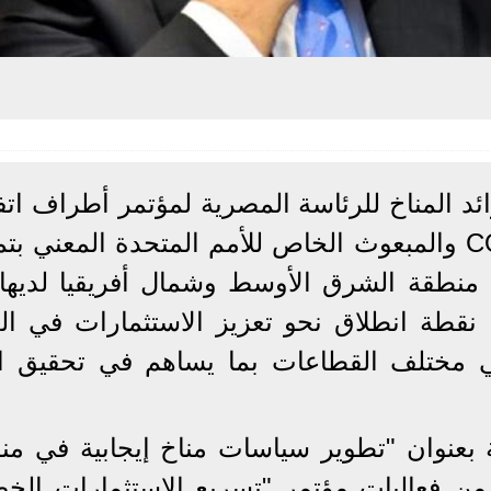
ئد المناخ للرئاسة المصرية لمؤتمر أطراف اتف
الأمم المتحدة للتغير المناخي COP27 والمبعوث الخاص للأمم المتحدة المعني
دامة، أن منطقة الشرق الأوسط وشمال أفريقيا لديه
ا نقطة انطلاق نحو تعزيز الاستثمارات في ال
ي مختلف القطاعات بما يساهم في تحقيق ال
بعنوان "تطوير سياسات مناخ إيجابية في من
ن فعاليات مؤتمر "تسريع الاستثمارات الخض